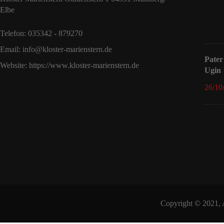
Elbe
Telefon: 035342 - 879270
Email: info@kloster-marienstern.de
Pater
Website: https://www.kloster-marienstern.de
Ugin
26/10
Copyright © 2021, A