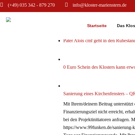
(+49) 035 342 - 879 270
info@kloster-marienstern.de
AKTUELLES
Startseite
Das Klos
Pater Alois cmf geht in den Ruhestan
0 Euro Schein des Klosters kann er
Sanierung eines Kirchenfensters – 
Mit Ihrem/deinem Beitrag unterstützt
Finanzierungsziel nicht erreicht, erha
bei den Projektinitiatoren anfragen.
https://www.99funken.de/sanierung-ki