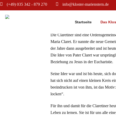
(+49) 035 342 - 879 270
info@kloster-marienstern.de
DIE CLARETINE
Startseite
Das Klos
Die Claretiner sind eine Ordensgemeins
Maria Claret. Er nannte die neue Geme
der Jahre dann ausgebreitet und ist heu
Die Idee von Pater Claret war ursprüngl
Beziehung zu Jesus in der Eucharistie.
Seine Idee war und ist bis heute, sich d
hat sich nicht auf einen kleinen Kreis e
beeindrucken ist von ihm, ist das Moti
locken“.
Für ihn und damit für die Claretiner he
Leben zu lernen. Sie ist für uns alle ei