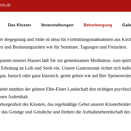
ern.de
RGUNG
Das Kloster
Veranstaltungen
Beherbergung
Gale
 Begegnung und Stille ist ideal für Fortbildungsmaßnahmen aus Kirch
tien und Besinnungszeiten wie für Seminare, Tagungen und Freizeiten.
gramm unseres Hauses lädt Sie zur gemeinsamen Meditation, zum spiri
Erholung an Leib und Seele ein. Unsere Gastronomie richtet sich indi
gan, basisch oder ganz klassisch, gerne gehen wie auf Ihre Speisenwün
etet inmitten der grünen Elbe-Elster Landschaft den richtigen psychisc
nen Aufenthalt.
 Geborgenheit des Klosters, das regelmäßige Gebet unserer Klosterbrüd
ür das Geistige und Geistliche und fördern die Aufnahmebereitschaft d