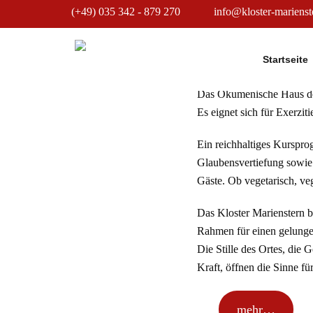
(+49) 035 342 - 879 270
info@kloster-marienst
BEHERBE
Startseite
Das Ökumenische Haus der
Es eignet sich für Exerzi
Ein reichhaltiges Kurspro
Glaubensvertiefung sowie 
Gäste. Ob vegetarisch, ve
Das Kloster Marienstern bi
Rahmen für einen gelunge
Die Stille des Ortes, die
Kraft, öffnen die Sinne f
mehr…