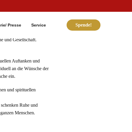
Spende!
rie/ Presse
Service
e und Gesellschaft.
tuellen Auftanken und
viduell an die Wünsche der
sche ein.
hen und spirituellen
er schenken Ruhe und
es ganzen Menschen.