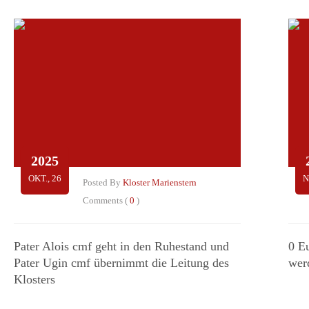
2025
OKT., 26
N
Posted By
Kloster Marienstern
Comments (
0
)
Pater Alois cmf geht in den Ruhestand und
0 E
Pater Ugin cmf übernimmt die Leitung des
wer
Klosters